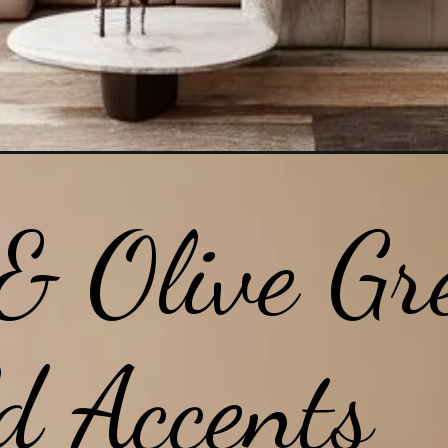
 & Olive Gr
d Accents